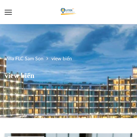
Villa FLC Sam Son
view biển
view biển