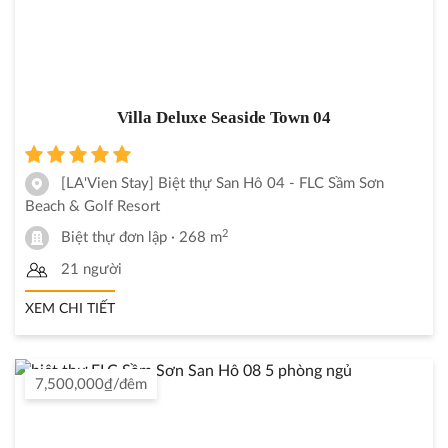
Villa Deluxe Seaside Town 04
[LA'Vien Stay] Biệt thự San Hô 04 - FLC Sầm Sơn
Beach & Golf Resort
2
Biệt thự đơn lập
· 268 m
21 người
XEM CHI TIẾT
7,500,000₫/đêm