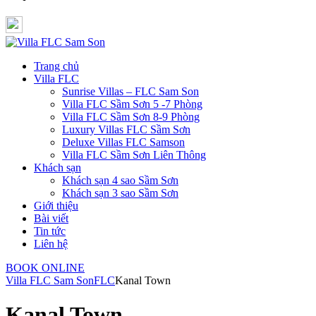
Trang chủ
Villa FLC
Sunrise Villas – FLC Sam Son
Villa FLC Sầm Sơn 5 -7 Phòng
Villa FLC Sầm Sơn 8-9 Phòng
Luxury Villas FLC Sầm Sơn
Deluxe Villas FLC Samson
Villa FLC Sầm Sơn Liên Thông
Khách sạn
Khách sạn 4 sao Sầm Sơn
Khách sạn 3 sao Sầm Sơn
Giới thiệu
Bài viết
Tin tức
Liên hệ
BOOK ONLINE
Villa FLC Sam Son
FLC
Kanal Town
Kanal Town