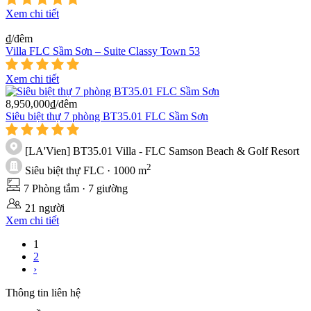
Xem chi tiết
₫/đêm
Villa FLC Sầm Sơn – Suite Classy Town 53
Xem chi tiết
8,950,000₫/đêm
Siêu biệt thự 7 phòng BT35.01 FLC Sầm Sơn
[LA'Vien] BT35.01 Villa - FLC Samson Beach & Golf Resort
2
Siêu biệt thự FLC
· 1000 m
7 Phòng tắm
· 7 giường
21 người
Xem chi tiết
1
2
›
Thông tin liên hệ