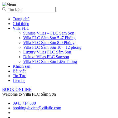
Trang chủ
Giới thiệu
Villa FLC
Sunrise Villas – FLC Sam Son
Villa FLC Sầm Sơn 5 -7 Phòng
Villa FLC Sầm Sơn 8-9 Phòng
Villa FLC Sầm Sơn 10 – 12 phòng
Luxury Villas FLC Sầm Sơn
Deluxe Villas FLC Samson
Villa FLC Sầm Sơn Liên Thông
Khách sạn
Bài viết
Tin Tức
Liên hệ
BOOK ONLINE
Welcome to Villa FLC Sầm Sơn
0941 714 888
booking-lavien@villaflc.com