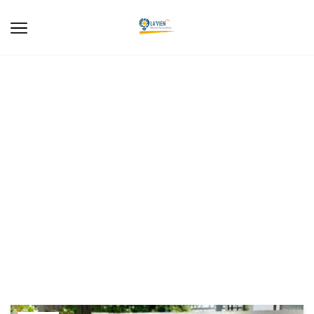
Villa FLC Sam Son
Tiện ích chung
Xe đạp
Xe đạp