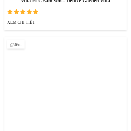
Villa FLC Sầm Sơn – Deluxe Garden Villa
XEM CHI TIẾT
₫/đêm