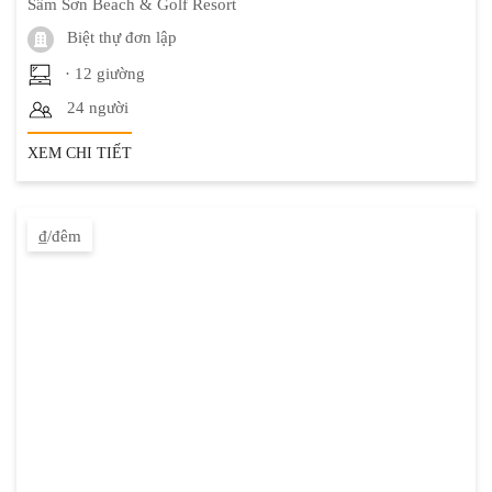
Sầm Sơn Beach & Golf Resort
Biệt thự đơn lập
· 12 giường
24 người
XEM CHI TIẾT
₫/đêm