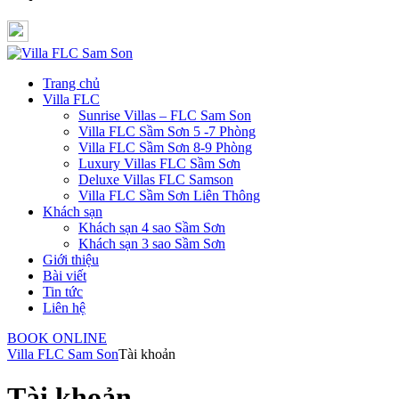
Trang chủ
Villa FLC
Sunrise Villas – FLC Sam Son
Villa FLC Sầm Sơn 5 -7 Phòng
Villa FLC Sầm Sơn 8-9 Phòng
Luxury Villas FLC Sầm Sơn
Deluxe Villas FLC Samson
Villa FLC Sầm Sơn Liên Thông
Khách sạn
Khách sạn 4 sao Sầm Sơn
Khách sạn 3 sao Sầm Sơn
Giới thiệu
Bài viết
Tin tức
Liên hệ
BOOK ONLINE
Villa FLC Sam Son
Tài khoản
Tài khoản