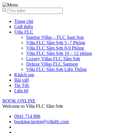
Trang chủ
Giới thiệu
Villa FLC
Sunrise Villas – FLC Sam Son
Villa FLC Sầm Sơn 5 -7 Phòng
Villa FLC Sầm Sơn 8-9 Phòng
Villa FLC Sầm Sơn 10 – 12 phòng
Luxury Villas FLC Sầm Sơn
Deluxe Villas FLC Samson
Villa FLC Sầm Sơn Liên Thông
Khách sạn
Bài viết
Tin Tức
Liên hệ
BOOK ONLINE
Welcome to Villa FLC Sầm Sơn
0941 714 888
booking-lavien@villaflc.com