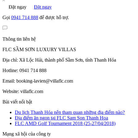
Đặt ngay
Đặt ngay
Gọi
0941 714 888
để được hỗ trợ.
Thông tin liên hệ
FLC SẦM SƠN LUXURY VILLAS
Địa chỉ: Xã Lộc Hải, thành phố Sầm Sơn, tỉnh Thanh Hóa
Hotline: 0941 714 888
Email: booking-lavien@villaflc.com
Website: villaflc.com
Bài viết nổi bật
Du lịch Thanh Hóa nên tham quan những địa điểm nào?
Địa điểm ăn ngon tại FLC Sam Son Thanh Hoa
FLC AMD Golf Tournament 2018 (25-27/04/2018)
Mạng xã hội của công ty