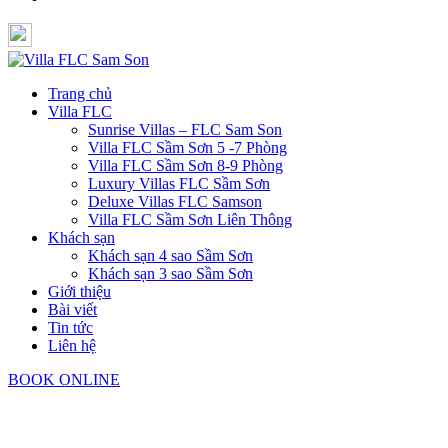
Trang chủ
Villa FLC
Sunrise Villas – FLC Sam Son
Villa FLC Sầm Sơn 5 -7 Phòng
Villa FLC Sầm Sơn 8-9 Phòng
Luxury Villas FLC Sầm Sơn
Deluxe Villas FLC Samson
Villa FLC Sầm Sơn Liên Thông
Khách sạn
Khách sạn 4 sao Sầm Sơn
Khách sạn 3 sao Sầm Sơn
Giới thiệu
Bài viết
Tin tức
Liên hệ
BOOK ONLINE