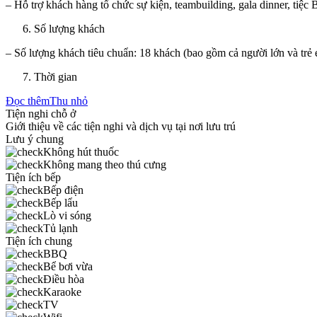
– Hỗ trợ khách hàng tổ chức sự kiện, teambuilding, gala dinner, ti
Số lượng khách
– Số lượng khách tiêu chuẩn: 18 khách (bao gồm cả người lớn và trẻ
Thời gian
Đọc thêm
Thu nhỏ
Tiện nghi chỗ ở
Giới thiệu về các tiện nghi và dịch vụ tại nơi lưu trú
Lưu ý chung
Không hút thuốc
Không mang theo thú cưng
Tiện ích bếp
Bếp điện
Bếp lẩu
Lò vi sóng
Tủ lạnh
Tiện ích chung
BBQ
Bể bơi vừa
Điều hòa
Karaoke
TV