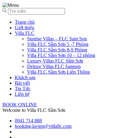
Trang chủ
Giới thiệu
Villa FLC
Sunrise Villas – FLC Sam Son
Villa FLC Sầm Sơn 5 -7 Phòng
Villa FLC Sầm Sơn 8-9 Phòng
Villa FLC Sầm Sơn 10 – 12 phòng
Luxury Villas FLC Sầm Sơn
Deluxe Villas FLC Samson
Villa FLC Sầm Sơn Liên Thông
Khách sạn
Bài viết
Tin Tức
Liên hệ
BOOK ONLINE
Welcome to Villa FLC Sầm Sơn
0941 714 888
booking-lavien@villaflc.com