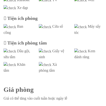
Số lượng khách.
Xe đạp
– Số lượng khách tiêu chuẩn: 24 khách (bao gồm cả
người lớn và trẻ em)
Tiện ích phòng
Ban
Cửa sổ
Máy sấy
Thời gian
công
tóc
– Checkin: 14h
Tiện ích phòng tắm
– Checkout: 12h
Dầu gội,
Giấy vệ
Kem
𝐋𝐮̛𝐮 𝐲́: Quý khách vui lòng không ăn bữa trưa cuối
sữa tắm
sinh
đánh răng
cùng tại villa
Khăn
Xà
tắm
phòng tắm
Giá phòng
Giá có thể tăng vào cuối tuần hoặc ngày lễ