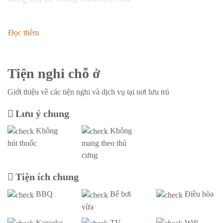
– 1 phòng bếp: Tủ lạnh, bếp từ, xoong nồi, bát đũa,
cốc chén
Đọc thêm
Các tiện ích khác
Tiện nghi chỗ ở
– Bếp nướng BBQ
– Xe đạp tham quan quần thể FLC
Giới thiệu về các tiện nghi và dịch vụ tại nơi lưu trú
– Miễn phí vé vào cổng, chỗ để xe
Lưu ý chung
Không
Không
– An ninh 24/24
hút thuốc
mang theo thú
– Dịch vụ quản gia tại villa
cưng
– Set menu đa dạng để khách hàng lựa chọn
Tiện ích chung
– Hỗ trợ khách hàng tổ chức sự kiện, teambuilding,
BBQ
Bể bơi
Điều hòa
gala dinner, tiệc BBQ,…
vừa
Karaoke
TV
Wifi