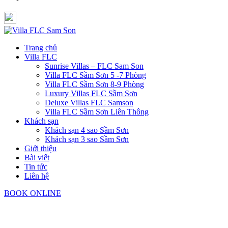
Trang chủ
Villa FLC
Sunrise Villas – FLC Sam Son
Villa FLC Sầm Sơn 5 -7 Phòng
Villa FLC Sầm Sơn 8-9 Phòng
Luxury Villas FLC Sầm Sơn
Deluxe Villas FLC Samson
Villa FLC Sầm Sơn Liên Thông
Khách sạn
Khách sạn 4 sao Sầm Sơn
Khách sạn 3 sao Sầm Sơn
Giới thiệu
Bài viết
Tin tức
Liên hệ
BOOK ONLINE