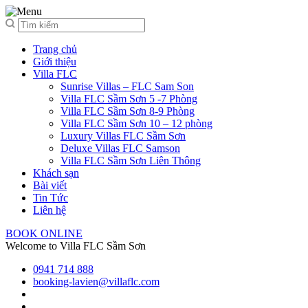
Trang chủ
Giới thiệu
Villa FLC
Sunrise Villas – FLC Sam Son
Villa FLC Sầm Sơn 5 -7 Phòng
Villa FLC Sầm Sơn 8-9 Phòng
Villa FLC Sầm Sơn 10 – 12 phòng
Luxury Villas FLC Sầm Sơn
Deluxe Villas FLC Samson
Villa FLC Sầm Sơn Liên Thông
Khách sạn
Bài viết
Tin Tức
Liên hệ
BOOK ONLINE
Welcome to Villa FLC Sầm Sơn
0941 714 888
booking-lavien@villaflc.com