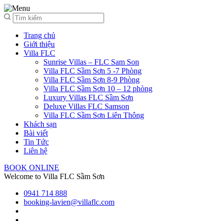
Trang chủ
Giới thiệu
Villa FLC
Sunrise Villas – FLC Sam Son
Villa FLC Sầm Sơn 5 -7 Phòng
Villa FLC Sầm Sơn 8-9 Phòng
Villa FLC Sầm Sơn 10 – 12 phòng
Luxury Villas FLC Sầm Sơn
Deluxe Villas FLC Samson
Villa FLC Sầm Sơn Liên Thông
Khách sạn
Bài viết
Tin Tức
Liên hệ
BOOK ONLINE
Welcome to Villa FLC Sầm Sơn
0941 714 888
booking-lavien@villaflc.com