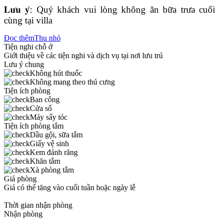
𝐋𝐮̛𝐮 𝐲́: Quý khách vui lòng không ăn bữa trưa cuối
cùng tại villa
Đọc thêm
Thu nhỏ
Tiện nghi chỗ ở
Giới thiệu về các tiện nghi và dịch vụ tại nơi lưu trú
Lưu ý chung
Không hút thuốc
Không mang theo thú cưng
Tiện ích phòng
Ban công
Cửa sổ
Máy sấy tóc
Tiện ích phòng tắm
Dầu gội, sữa tắm
Giấy vệ sinh
Kem đánh răng
Khăn tắm
Xà phòng tắm
Giá phòng
Giá có thể tăng vào cuối tuần hoặc ngày lễ
Thời gian nhận phòng
Nhận phòng