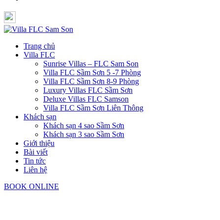
Trang chủ
Villa FLC
Sunrise Villas – FLC Sam Son
Villa FLC Sầm Sơn 5 -7 Phòng
Villa FLC Sầm Sơn 8-9 Phòng
Luxury Villas FLC Sầm Sơn
Deluxe Villas FLC Samson
Villa FLC Sầm Sơn Liên Thông
Khách sạn
Khách sạn 4 sao Sầm Sơn
Khách sạn 3 sao Sầm Sơn
Giới thiệu
Bài viết
Tin tức
Liên hệ
BOOK ONLINE