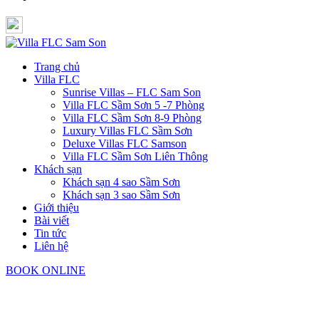
Trang chủ
Villa FLC
Sunrise Villas – FLC Sam Son
Villa FLC Sầm Sơn 5 -7 Phòng
Villa FLC Sầm Sơn 8-9 Phòng
Luxury Villas FLC Sầm Sơn
Deluxe Villas FLC Samson
Villa FLC Sầm Sơn Liên Thông
Khách sạn
Khách sạn 4 sao Sầm Sơn
Khách sạn 3 sao Sầm Sơn
Giới thiệu
Bài viết
Tin tức
Liên hệ
BOOK ONLINE