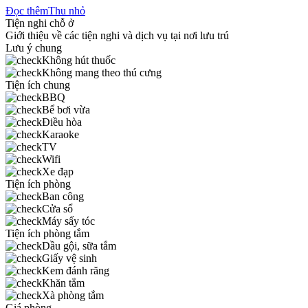
Đọc thêm
Thu nhỏ
Tiện nghi chỗ ở
Giới thiệu về các tiện nghi và dịch vụ tại nơi lưu trú
Lưu ý chung
Không hút thuốc
Không mang theo thú cưng
Tiện ích chung
BBQ
Bể bơi vừa
Điều hòa
Karaoke
TV
Wifi
Xe đạp
Tiện ích phòng
Ban công
Cửa sổ
Máy sấy tóc
Tiện ích phòng tắm
Dầu gội, sữa tắm
Giấy vệ sinh
Kem đánh răng
Khăn tắm
Xà phòng tắm
Giá phòng