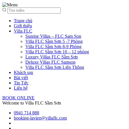
Trang chủ
Giới thiệu
Villa FLC
Sunrise Villas – FLC Sam Son
Villa FLC Sầm Sơn 5 -7 Phòng
Villa FLC Sầm Sơn 8-9 Phòng
Villa FLC Sầm Sơn 10 – 12 phòng
Luxury Villas FLC Sầm Sơn
Deluxe Villas FLC Samson
Villa FLC Sầm Sơn Liên Thông
Khách sạn
Bài viết
Tin Tức
Liên hệ
BOOK ONLINE
Welcome to Villa FLC Sầm Sơn
0941 714 888
booking-lavien@villaflc.com