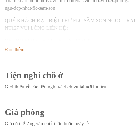
Tham khảo thêm
https://villaflc.com/bai-viet/top-villa-9-phong-
ngu-dep-nhat-flc-sam-son
QUÝ KHÁCH ĐẶT BIỆT THỰ FLC SẦM SƠN NGỌC TRAI
NT127 VUI LÒNG LIÊN HỆ :
GRAND HOTEL VILLA FLC SAM SON
Đọc thêm
Email: booking-lavien@villaflc.com
Hotline: ‎‎(+84) 94 17 14 888 – Lan Anh Nguyen (Mrs.)
Tiện nghi chỗ ở
Website:
http://www.villaflc.com
Giới thiệu về các tiện nghi và dịch vụ tại nơi lưu trú
FanPage:
https://www.facebook.com/FLC
Giá phòng
Giá có thể tăng vào cuối tuần hoặc ngày lễ