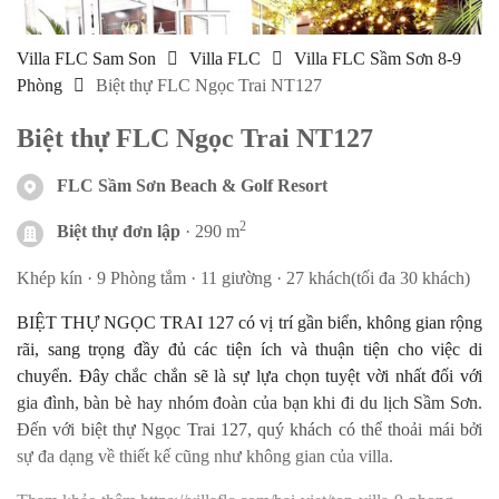
Villa FLC Sam Son
Villa FLC
Villa FLC Sầm Sơn 8-9
Phòng
Biệt thự FLC Ngọc Trai NT127
Biệt thự FLC Ngọc Trai NT127
FLC Sầm Sơn Beach & Golf Resort
2
Biệt thự đơn lập
· 290 m
Khép kín ·
9 Phòng tắm ·
11 giường ·
27 khách(tối đa 30 khách)
BIỆT THỰ NGỌC TRAI 127 có vị trí gần biển, không gian rộng
rãi, sang trọng đầy đủ các tiện ích và thuận tiện cho việc di
chuyển. Đây chắc chắn sẽ là sự lựa chọn tuyệt vời nhất đối với
gia đình, bàn bè hay nhóm đoàn của bạn khi đi du lịch Sầm Sơn.
Đến với biệt thự Ngọc Trai 127, quý khách có thể thoải mái bởi
sự đa dạng về thiết kế cũng như không gian của villa.