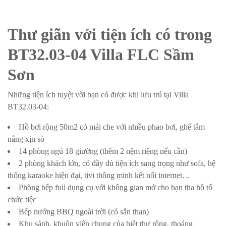
Thư giãn với tiện ích có trong
BT32.03-04 Villa FLC Sầm
Sơn
Những tiện ích tuyệt vời bạn có được khi lưu trú tại Villa
BT32.03-04:
Hồ bơi rộng 50m2 có mái che với nhiều phao bơi, ghế tắm
nắng xịn sò
14 phòng ngủ 18 giường (thêm 2 nệm riêng nếu cần)
2 phòng khách lớn, có đầy đủ tiện ích sang trọng như sofa, hệ
thống karaoke hiện đại, tivi thông minh kết nối internet…
Phòng bếp full dụng cụ với không gian mở cho bạn tha hồ tổ
chức tiệc
Bếp nướng BBQ ngoài trời (có sẵn than)
Khu sảnh, khuôn viên chung của biệt thự rộng, thoáng