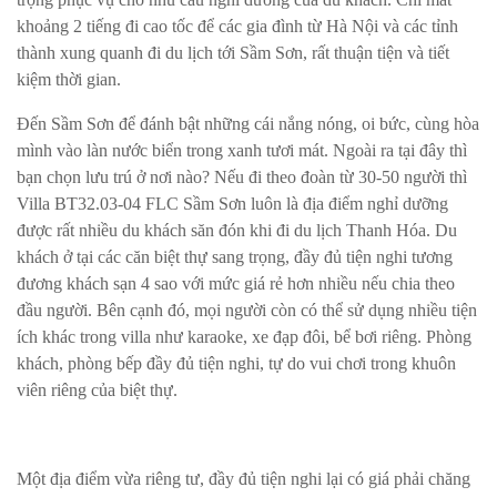
khoảng 2 tiếng đi cao tốc để các gia đình từ Hà Nội và các tỉnh
thành xung quanh đi du lịch tới Sầm Sơn, rất thuận tiện và tiết
kiệm thời gian.
Đến Sầm Sơn để đánh bật những cái nắng nóng, oi bức, cùng hòa
mình vào làn nước biển trong xanh tươi mát. Ngoài ra tại đây thì
bạn chọn lưu trú ở nơi nào? Nếu đi theo đoàn từ 30-50 người thì
Villa BT32.03-04 FLC Sầm Sơn luôn là địa điểm nghỉ dưỡng
được rất nhiều du khách săn đón khi đi du lịch Thanh Hóa. Du
khách ở tại các căn biệt thự sang trọng, đầy đủ tiện nghi tương
đương khách sạn 4 sao với mức giá rẻ hơn nhiều nếu chia theo
đầu người. Bên cạnh đó, mọi người còn có thể sử dụng nhiều tiện
ích khác trong villa như karaoke, xe đạp đôi, bể bơi riêng. Phòng
khách, phòng bếp đầy đủ tiện nghi, tự do vui chơi trong khuôn
viên riêng của biệt thự.
Một địa điểm vừa riêng tư, đầy đủ tiện nghi lại có giá phải chăng