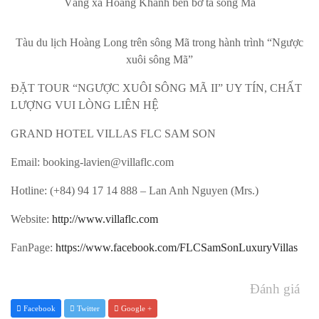
Vàng xã Hoằng Khánh bên bờ tả sông Mã
Tàu du lịch Hoàng Long trên sông Mã trong hành trình “Ngược
xuôi sông Mã”
ĐẶT TOUR “NGƯỢC XUÔI SÔNG MÃ II” UY TÍN, CHẤT
LƯỢNG VUI LÒNG LIÊN HỆ
GRAND HOTEL VILLAS FLC SAM SON
Email: booking-lavien@villaflc.com
Hotline: ‎‎(+84) 94 17 14 888 – Lan Anh Nguyen (Mrs.)
Website:
http://www.villaflc.com
FanPage:
https://www.facebook.com/FLCSamSonLuxuryVillas
Đánh giá
Facebook
Twitter
Google +