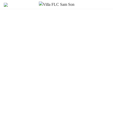
Villa FLC Sam Son
Bài viết
TOUR “NGƯỢC XUÔI
SÔNG MÃ II” – LỊCH TRÌNH CHI TIẾT 2023
TOUR “NGƯỢC XUÔI SÔNG MÃ II”
– LỊCH TRÌNH CHI TIẾT 2023