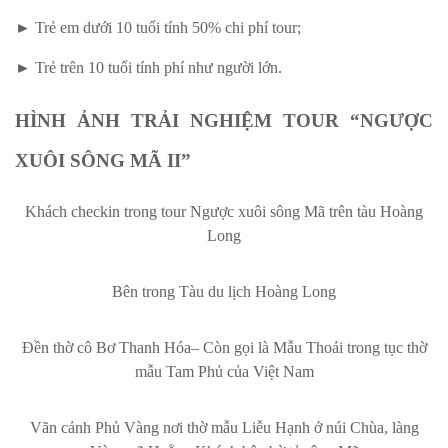
► Trẻ em dưới 10 tuổi tính 50% chi phí tour;
► Trẻ trên 10 tuổi tính phí như người lớn.
HÌNH ẢNH TRẢI NGHIỆM TOUR “NGƯỢC
XUÔI SÔNG MÃ II”
Khách checkin trong tour Ngược xuôi sông Mã trên tàu Hoàng
Long
Bên trong Tàu du lịch Hoàng Long
Đền thờ cô Bơ Thanh Hóa– Còn gọi là Mẫu Thoải trong tục thờ
mẫu Tam Phủ của Việt Nam
Vãn cảnh Phủ Vàng nơi thờ mẫu Liễu Hạnh ở núi Chùa, làng