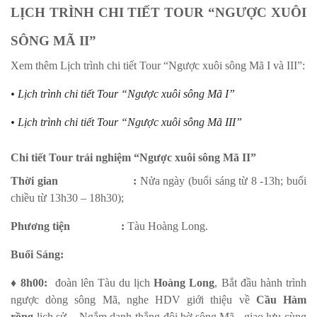
LỊCH TRÌNH CHI TIẾT TOUR “NGƯỢC XUÔI
SÔNG MÃ II”
Xem thêm Lịch trình chi tiết Tour “Ngược xuôi sông Mã I và III”:
• Lịch trình chi tiết Tour “Ngược xuôi sông Mã I”
• Lịch trình chi tiết Tour “Ngược xuôi sông Mã III”
Chi tiết Tour trải nghiệm “Ngược xuôi sông Mã II”
Thời gian :
Nửa ngày (buổi sáng từ 8 -13h; buổi
chiều từ 13h30 – 18h30);
Phương tiện :
Tàu Hoàng Long.
Buổi Sáng:
♦ 8h00:
đoàn lên Tàu du lịch
Hoàng Long
, Bắt đầu hành trình
ngược dòng sông Mã, nghe HDV giới thiệu về
Cầu Hàm
rồng
lịch sử – Ngắm danh thắng đôi bờ sông Mã, giao lưu cùng