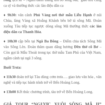
ca sỹ và thường thức các làn điệu dân ca
♦
9h30:
vãn cảnh
Phủ Vàng nơi thờ mẫu Liễu Hạnh
ở núi
Chùa, làng Vàng xã Hoằng Khánh bên bờ tả sông Mã. Đoàn
xuống Tàu tiếp tục ngược dòng sông Mã thưởng thức
các làn
điệu dân ca Thanh Hóa
.
♦
10h30
cập bến tại
Ngã Ba Bông
– Điểm chia tách Sông Mã
vào Sông Lèn. Đoàn thăm quan dâng hương
Đền thờ cô Bơ
–
Còn gọi là Mẫu Thoải trong tục thờ mẫu Tam Phủ của Việt Nam,
ngắm cảnh tại ngã 3 sông.
Buổi Trưa:
♦
11h30
đoàn trở lại Tàu dùng cơm trưa…. giao lưu văn hóa , văn
nghệ và tiếp tục hành trình trở về Bến Hoàng Long.
♦
13h00
Kết thúc chương trình, tàu trở về Bến Hoàng Long.
GIÁ TOUR “NGƯỢC XUÔI SÔNG MÃ II”