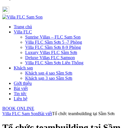
Trang chủ
Villa FLC
Sunrise Villas – FLC Sam Son
Villa FLC Sầm Sơn 5 -7 Phòng
Villa FLC Sầm Sơn 8-9 Phòng
Luxury Villas FLC Sầm Sơn
Deluxe Villas FLC Samson
Villa FLC Sầm Sơn Liên Thông
Khách sạn
Khách sạn 4 sao Sầm Sơn
Khách sạn 3 sao Sầm Sơn
Giới thiệu
Bài viết
Tin tức
Liên hệ
BOOK ONLINE
Villa FLC Sam Son
Bài viết
Tổ chức teambuilding tại Sầm Sơn
Tổ chức teambuilding tại Sầm