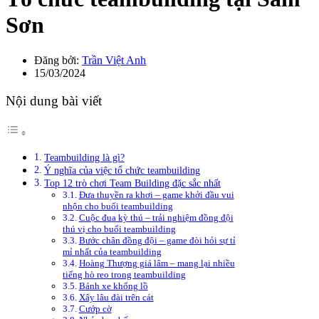
Sơn
Đăng bởi:
Trần Việt Anh
15/03/2024
Nội dung bài viết
Teambuilding là gì?
Ý nghĩa của việc tổ chức teambuilding
Top 12 trò chơi Team Building đặc sắc nhất
Đưa thuyền ra khơi – game khởi đầu vui
nhộn cho buổi teambuilding
Cuộc đua kỳ thú – trải nghiệm đồng đội
thú vị cho buổi teambuilding
Bước chân đồng đội – game đòi hỏi sự tỉ
mỉ nhất của teambuilding
Hoàng Thượng giá lâm – mang lại nhiều
tiếng hò reo trong teambuilding
Bánh xe khổng lồ
Xây lâu đài trên cát
Cướp cờ