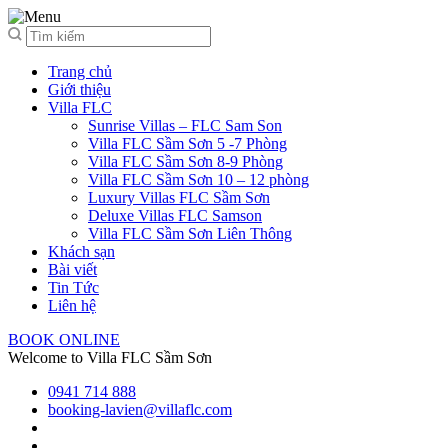
Trang chủ
Giới thiệu
Villa FLC
Sunrise Villas – FLC Sam Son
Villa FLC Sầm Sơn 5 -7 Phòng
Villa FLC Sầm Sơn 8-9 Phòng
Villa FLC Sầm Sơn 10 – 12 phòng
Luxury Villas FLC Sầm Sơn
Deluxe Villas FLC Samson
Villa FLC Sầm Sơn Liên Thông
Khách sạn
Bài viết
Tin Tức
Liên hệ
BOOK ONLINE
Welcome to Villa FLC Sầm Sơn
0941 714 888
booking-lavien@villaflc.com