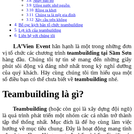
Nhảy bao bố
Uống nước nhớ nguồn
Rồng ra khơi
Chúng ta là một gia đình
Xây cầu trên không
Bố cục kịch bản tổ chức teambuilding
Lợi ích của teambuilding
Liên hệ với chúng tôi
LA’Vien Event
hân hạnh là một trong những đơn
vị tổ chức các chương trình
teambuilding tại Sầm Sơn
hàng đầu. Chúng tôi tự tin sẽ mang đến những giây
phút sôi động và đáng nhớ nhất trong kỳ nghỉ dưỡng
của quý khách.
Hãy cùng chúng tôi tìm hiểu qua một
số điều bạn có thể chưa biết về
teambuilding
nhé.
Teambuilding là gì?
Teambuilding
(hoặc còn gọi là xây dựng đội ngũ)
là quá trình phát triển một nhóm các cá nhân trở thành
tập thể thống nhất. Mục đích là để họ cùng làm việc
hướng về mục tiêu chung. Đây là hoạt động mang tính