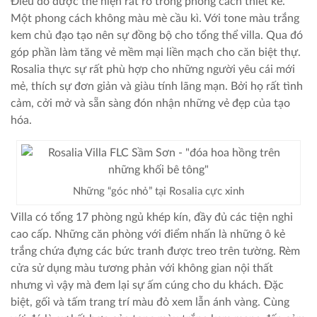
Điều đó được thể hiện rất rõ trong phong cách thiết kế.
Một phong cách không màu mè cầu kì. Với tone màu trắng
kem chủ đạo tạo nên sự đồng bộ cho tổng thể villa. Qua đó
góp phần làm tăng vẻ mềm mại liền mạch cho căn biệt thự.
Rosalia thực sự rất phù hợp cho những người yêu cái mới
mẻ, thích sự đơn giản và giàu tính lãng mạn. Bởi họ rất tình
cảm, cởi mở và sẵn sàng đón nhận những vẻ đẹp của tạo
hóa.
Những “góc nhỏ” tại Rosalia cực xinh
Villa có tổng 17 phòng ngủ khép kín, đầy đủ các tiện nghi
cao cấp. Những căn phòng với điểm nhấn là những ô kẻ
trắng chứa đựng các bức tranh được treo trên tường. Rèm
cửa sử dụng màu tương phản với không gian nội thất
nhưng vì vậy mà đem lại sự ấm cúng cho du khách. Đặc
biệt, gối và tấm trang trí màu đỏ xem lẫn ánh vàng. Cùng