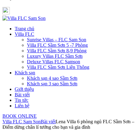
Trang chủ
Villa FLC
Sunrise Villas – FLC Sam Son
Villa FLC Sầm Sơn 5 -7 Phòng
Villa FLC Sầm Sơn 8-9 Phòng
Luxury Villas FLC Sầm Sơn
Deluxe Villas FLC Samson
Villa FLC Sầm Sơn Liên Thông
Khách sạn
Khách sạn 4 sao Sầm Sơn
Khách sạn 3 sao Sầm Sơn
Giới thiệu
Bài viết
Tin tức
Liên hệ
BOOK ONLINE
Villa FLC Sam Son
Bài viết
Lena Villa 6 phòng ngủ FLC Sầm Sơn –
Điểm dừng chân lí tưởng cho bạn và gia đình