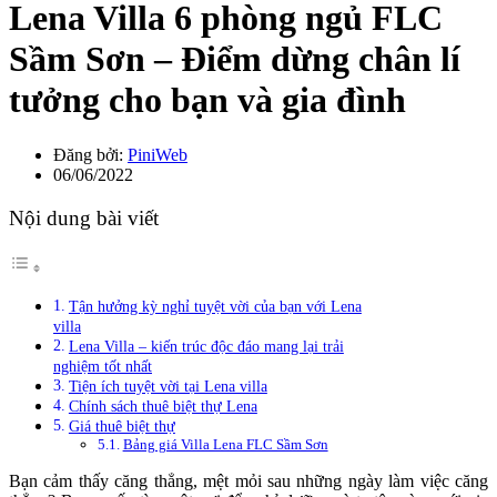
Lena Villa 6 phòng ngủ FLC
Sầm Sơn – Điểm dừng chân lí
tưởng cho bạn và gia đình
Đăng bởi:
PiniWeb
06/06/2022
Nội dung bài viết
Tận hưởng kỳ nghỉ tuyệt vời của bạn với Lena
villa
Lena Villa – kiến trúc độc đáo mang lại trải
nghiệm tốt nhất
Tiện ích tuyệt vời tại Lena villa
Chính sách thuê biệt thự Lena
Giá thuê biệt thự
Bảng giá Villa Lena FLC Sầm Sơn
Bạn cảm thấy căng thẳng, mệt mỏi sau những ngày làm việc căng