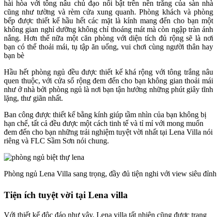
hài hòa với tông nâu chủ đạo nổi bật trên nền trắng của sàn nhà
cũng như tường và rèm cửa xung quanh. Phòng khách và phòng
bếp được thiết kế hầu hết các mặt là kính mang đến cho bạn một
không gian nghỉ dưỡng không chỉ thoáng mát mà còn ngập tràn ánh
nắng. Hơn thế nữa một căn phòng với diện tích đủ rộng sẽ là nơi
bạn có thể thoải mái, tụ tập ăn uống, vui chơi cùng người thân hay
bạn bè
Hầu hết phòng ngủ đều được thiết kế khá rộng với tông trắng nâu
quen thuộc, với cửa sổ rộng đem đến cho bạn không gian thoải mái
như ở nhà bởi phòng ngủ là nơi bạn tận hưởng những phút giây tĩnh
lặng, thư giãn nhất.
Ban công được thiết kế bằng kính giúp tầm nhìn của bạn không bị
hạn chế, tất cả đều được một cách tinh tế và tỉ mỉ với mong muốn
đem đến cho bạn những trải nghiệm tuyệt vời nhất tại Lena Villa nói
riêng và FLC Sầm Sơn nói chung.
Phòng ngủ Lena Villa sang trọng, đầy đủ tiện nghi với view siêu đỉnh
Tiện ích tuyệt vời tại Lena villa
Với thiết kế độc đáo như vậy, Lena villa tất nhiên cũng được trang