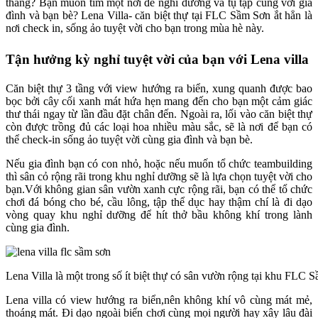
thẳng? Bạn muốn tìm một nơi để nghỉ dưỡng và tụ tập cùng với gia
đình và bạn bè? Lena Villa- căn biệt thự tại FLC Sầm Sơn ắt hẳn là
nơi check in, sống ảo tuyệt vời cho bạn trong mùa hè này.
Tận hưởng kỳ nghỉ tuyệt vời của bạn với Lena villa
Căn biệt thự 3 tầng với view hướng ra biển, xung quanh được bao
bọc bởi cây cối xanh mát hứa hẹn mang đến cho bạn một cảm giác
thư thái ngay từ lần đầu đặt chân đến. Ngoài ra, lối vào căn biệt thự
còn được trồng đủ các loại hoa nhiều màu sắc, sẽ là nơi để bạn có
thể check-in sống ảo tuyệt vời cùng gia đình và bạn bè.
Nếu gia đình bạn có con nhỏ, hoặc nếu muốn tổ chức teambuilding
thì sân cỏ rộng rãi trong khu nghỉ dưỡng sẽ là lựa chọn tuyệt vời cho
bạn.Với không gian sân vườn xanh cực rộng rãi, bạn có thể tổ chức
chơi đá bóng cho bé, cầu lông, tập thể dục hay thậm chí là đi dạo
vòng quay khu nghỉ dưỡng để hít thở bầu không khí trong lành
cùng gia đình.
Lena Villa là một trong số ít biệt thự có sân vườn rộng tại khu FLC 
Lena villa có view hướng ra biển,nên không khí vô cùng mát mẻ,
thoáng mát. Đi dạo ngoài biển chơi cùng mọi người hay xây lâu đài