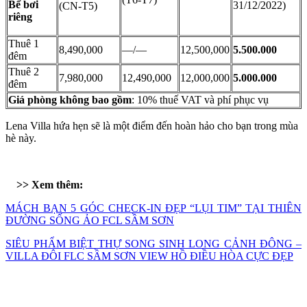
Bể bơi
31/12/2022)
(CN-T5)
riêng
Thuê 1
8,490,000
—/—
12,500,000
5.500.000
đêm
Thuê 2
7,980,000
12,490,000
12,000,000
5.000.000
đêm
Giá phòng không bao gồm
: 10% thuế VAT và phí phục vụ
Lena Villa hứa hẹn sẽ là một điểm đến hoàn hảo cho bạn trong mùa
hè này.
>> Xem thêm:
MÁCH BẠN 5 GÓC CHECK-IN ĐẸP “LỤI TIM” TẠI THIÊN
ĐƯỜNG SỐNG ẢO FCL SẦM SƠN
SIÊU PHẨM BIỆT THỰ SONG SINH LONG CẢNH ĐÔNG –
VILLA ĐÔI FLC SẦM SƠN VIEW HỒ ĐIỀU HÒA CỰC ĐẸP