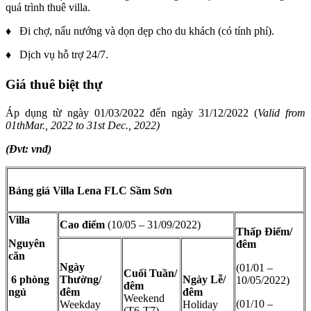
quá trình thuê villa.
♦ Đi chợ, nấu nướng và dọn dẹp cho du khách (có tính phí).
♦ Dịch vụ hỗ trợ 24/7.
Giá thuê biệt thự
Áp dụng từ ngày 01/03/2022 đến ngày 31/12/2022 (
Valid from
01thMar., 2022 to 31st Dec., 2022)
(Đvt: vnđ)
Bảng giá Villa Lena FLC Sầm Sơn
Villa
Cao điểm
(10/05 – 31/09/2022)
Thấp Điểm/
Nguyên
đêm
căn
Ngày
(01/01 –
Cuối Tuần/
6 phòng
Thường/
Ngày Lễ/
10/05/2022)
đêm
ngủ
đêm
đêm
Weekend
(01/10 –
Weekday
Holiday
(T6-T7)