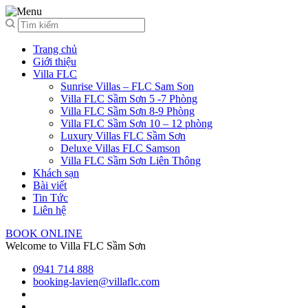
Trang chủ
Giới thiệu
Villa FLC
Sunrise Villas – FLC Sam Son
Villa FLC Sầm Sơn 5 -7 Phòng
Villa FLC Sầm Sơn 8-9 Phòng
Villa FLC Sầm Sơn 10 – 12 phòng
Luxury Villas FLC Sầm Sơn
Deluxe Villas FLC Samson
Villa FLC Sầm Sơn Liên Thông
Khách sạn
Bài viết
Tin Tức
Liên hệ
BOOK ONLINE
Welcome to Villa FLC Sầm Sơn
0941 714 888
booking-lavien@villaflc.com