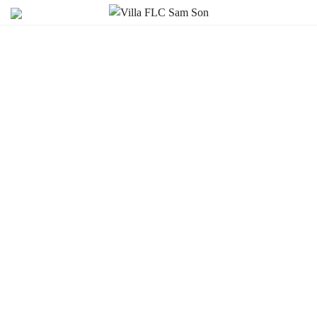
Villa FLC Sam Son
Bài viết
BỎ TÚI CẨM NANG DU
LỊCH BIỂN FLC SẦM SƠN 2023
BỎ TÚI CẨM NANG DU LỊCH BIỂN
FLC SẦM SƠN 2023