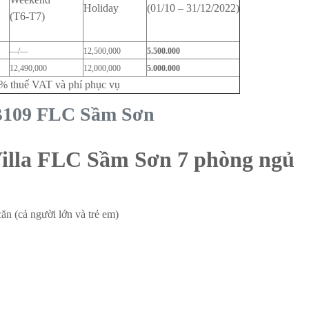
Holiday
(01/10 – 31/12/2022)
(T6-T7)
—/—
12,500,000
5.500.000
12,490,000
12,000,000
5.000.000
0% thuế VAT và phí phục vụ
SB109 FLC Sầm Sơn
Villa FLC Sầm Sơn 7 phòng ngủ
ăn (cả người lớn và trẻ em)