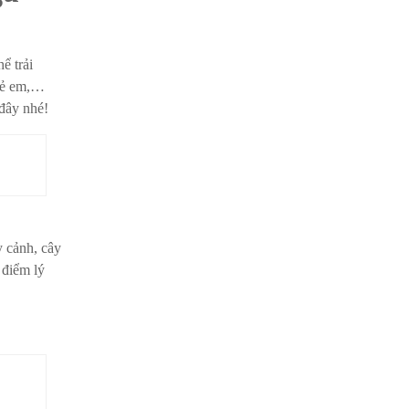
ể trải
trẻ em,…
đây nhé!
y cảnh, cây
 điểm lý