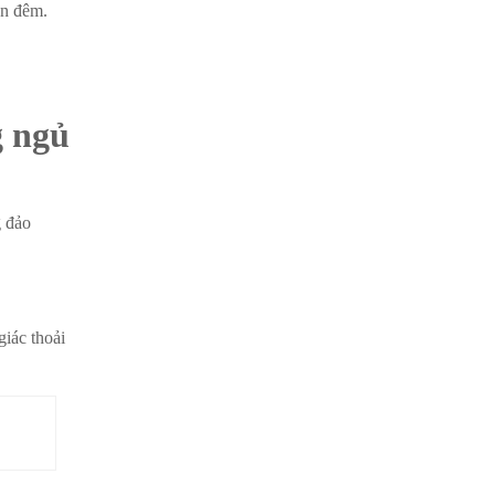
an đêm.
g ngủ
g đảo
giác thoải