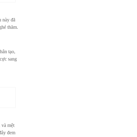
u này đã
 ghé thăm.
hân tạo,
 cực sang
 và mệt
 đây đem