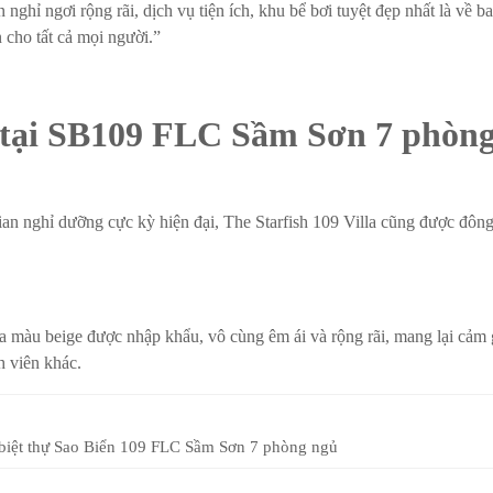
nghỉ ngơi rộng rãi, dịch vụ tiện ích, khu bể bơi tuyệt đẹp nhất là về b
n cho tất cả mọi người.”
p tại SB109 FLC Sầm Sơn 7 phòn
gian nghỉ dưỡng cực kỳ hiện đại, The Starfish 109 Villa cũng được đôn
fa màu beige được nhập khẩu, vô cùng êm ái và rộng rãi, mang lại cảm 
h viên khác.
biệt thự Sao Biển 109 FLC Sầm Sơn 7 phòng ngủ