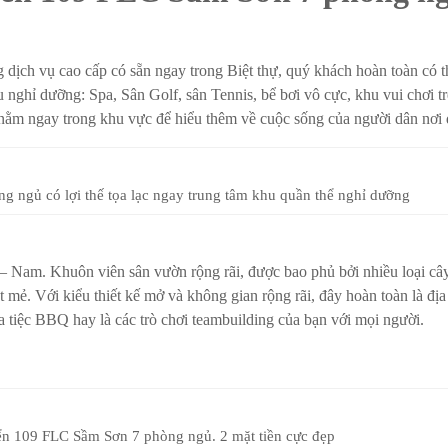
ịch vụ cao cấp có sẵn ngay trong Biệt thự, quý khách hoàn toàn có th
 nghỉ dưỡng: Spa, Sân Golf, sân Tennis, bể bơi vô cực, khu vui chơi 
nằm ngay trong khu vực để hiểu thêm về cuộc sống của người dân nơi 
g ngủ có lợi thế tọa lạc ngay trung tâm khu quần thể nghỉ dưỡng
 – Nam. Khuôn viên sân vườn rộng rãi, được bao phủ bởi nhiều loại câ
 mẻ. Với kiểu thiết kế mở và không gian rộng rãi, đây hoàn toàn là địa
ữa tiệc BBQ hay là các trò chơi teambuilding của bạn với mọi người.
ển 109 FLC Sầm Sơn 7 phòng ngủ. 2 mặt tiền cực đẹp