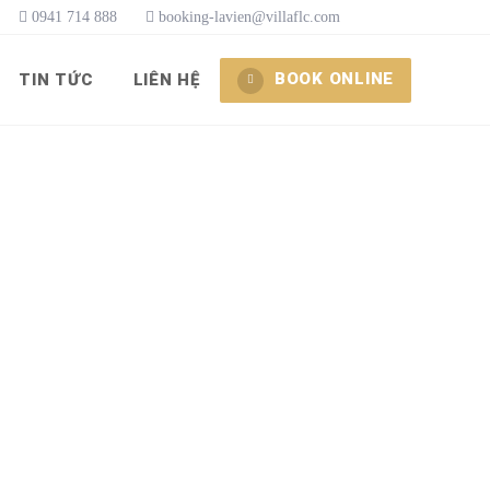
0941 714 888
booking-lavien@villaflc.com
BOOK ONLINE
TIN TỨC
LIÊN HỆ
2 mặt tiền thoáng đãng