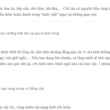
ớn, bàn ăn, bếp nấu, nồi chảo, bát đũa,… Chỉ cần có nguyên liệu cùng t
ều được hoàn thành trong “nháy mắt” ngay tại không gian này.
 cho những bữa tiệc tại gia hoành tráng
ược thiết kế rộng rãi, tầm nhìn thoáng đãng qua các ô cửa kính khổng
n ngủ, bàn ghế ngồi,… Nếu bạn đang băn khoăn, sợ rằng mình sẽ khó ng
đến cảm giác ấm áp, yên bình như chính ngôi nhà của bạn vậy. 7 phòn
 ngủ sang trọng và đẳng cấp
y sấy tóc, cùng nhiều vật dụng thiết yếu khác.