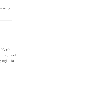
ài năng
 lồ, có
ủ trong một
g ngủ của