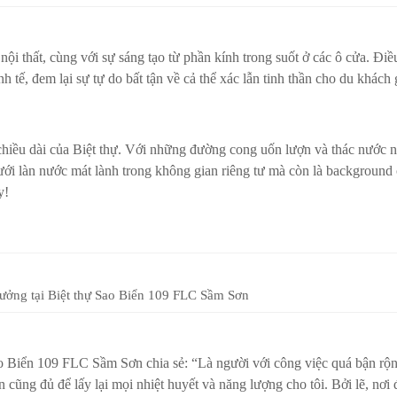
ội thất, cùng với sự sáng tạo từ phần kính trong suốt ở các ô cửa. Điề
 tế, đem lại sự tự do bất tận về cả thể xác lẫn tinh thần cho du khách
 chiều dài của Biệt thự. Với những đường cong uốn lượn và thác nước n
ưới làn nước mát lành trong không gian riêng tư mà còn là background
y!
tưởng tại Biệt thự Sao Biển 109 FLC Sầm Sơn
o Biển 109 FLC Sầm Sơn chia sẻ: “Là người với công việc quá bận rộn
cũng đủ để lấy lại mọi nhiệt huyết và năng lượng cho tôi. Bởi lẽ, nơi