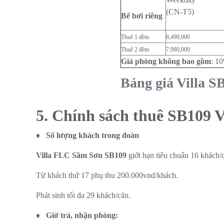
(CN-T5)
Bể bơi riêng
Thuê 1 đêm
8,490,000
Thuê 2 đêm
7,980,000
Giá phòng không bao gồm
: 1
Bảng giá Villa 
5. Chính sách thuê SB109 
♦
Số lượng khách trong đoàn
Villa FLC Sầm Sơn SB109
giới hạn tiêu chuẩn 16 khách/c
Từ khách thứ 17 phụ thu 200.000vnd/khách.
Phát sinh tối đa 29 khách/căn.
♦
Giờ trả, nhận phòng: