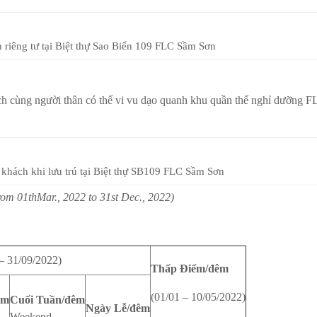
 riêng tư tại Biệt thự Sao Biển 109 FLC Sầm Sơn
hách cùng người thân có thể vi vu dạo quanh khu quần thể nghỉ dưỡng 
 khách khi lưu trú tại Biệt thự SB109 FLC Sầm Sơn
from 01thMar., 2022 to 31st Dec., 2022)
– 31/09/2022)
Thấp Điểm/đêm
(01/01 – 10/05/2022)
êm
Cuối Tuần/đêm
Ngày Lễ/đêm
Weekend