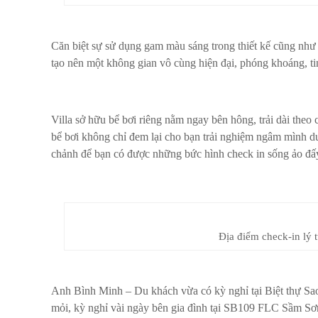
Căn biệt sự sử dụng gam màu sáng trong thiết kế cũng như n
tạo nên một không gian vô cùng hiện đại, phóng khoáng, tinh
Villa sở hữu bể bơi riêng nằm ngay bên hông, trải dài theo
bể bơi không chỉ đem lại cho bạn trải nghiệm ngâm mình d
chảnh để bạn có được những bức hình check in sống ảo đấ
Địa điểm check-in lý 
Anh Bình Minh – Du khách vừa có kỳ nghỉ tại Biệt thự Sa
mỏi, kỳ nghỉ vài ngày bên gia đình tại SB109 FLC Sầm Sơn 