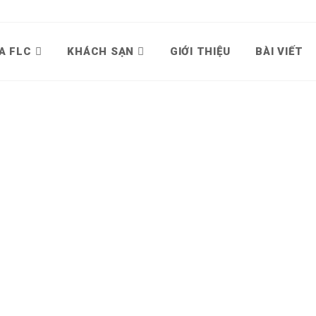
A FLC
KHÁCH SẠN
GIỚI THIỆU
BÀI VIẾT
9 FLC Sầm Sơn 7 phòng ngủ – Căn góc 2 mặt tiền thoáng đãng
 Sầm Sơn 7 phòng ngủ – Căn góc 