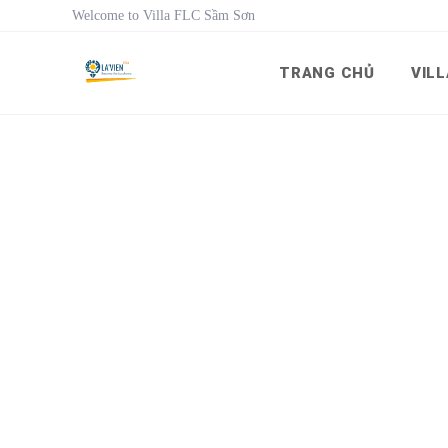
Welcome to Villa FLC Sầm Sơn
TRANG CHỦ
VILL
Villa FLC Sam Son
Bài viết
Biệt thự Sao Biển 10
Biệt thự Sao Biển 109 FLC