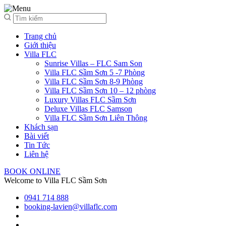
Trang chủ
Giới thiệu
Villa FLC
Sunrise Villas – FLC Sam Son
Villa FLC Sầm Sơn 5 -7 Phòng
Villa FLC Sầm Sơn 8-9 Phòng
Villa FLC Sầm Sơn 10 – 12 phòng
Luxury Villas FLC Sầm Sơn
Deluxe Villas FLC Samson
Villa FLC Sầm Sơn Liên Thông
Khách sạn
Bài viết
Tin Tức
Liên hệ
BOOK ONLINE
Welcome to Villa FLC Sầm Sơn
0941 714 888
booking-lavien@villaflc.com