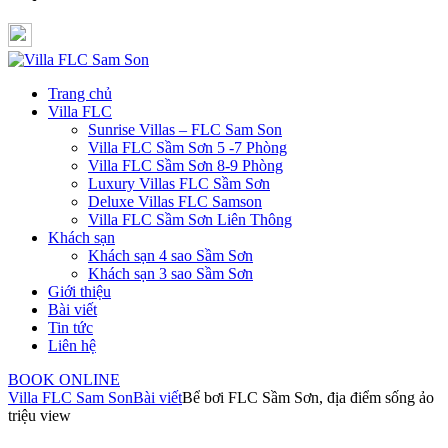
Trang chủ
Villa FLC
Sunrise Villas – FLC Sam Son
Villa FLC Sầm Sơn 5 -7 Phòng
Villa FLC Sầm Sơn 8-9 Phòng
Luxury Villas FLC Sầm Sơn
Deluxe Villas FLC Samson
Villa FLC Sầm Sơn Liên Thông
Khách sạn
Khách sạn 4 sao Sầm Sơn
Khách sạn 3 sao Sầm Sơn
Giới thiệu
Bài viết
Tin tức
Liên hệ
BOOK ONLINE
Villa FLC Sam Son
Bài viết
Bể bơi FLC Sầm Sơn, địa điểm sống ảo
triệu view