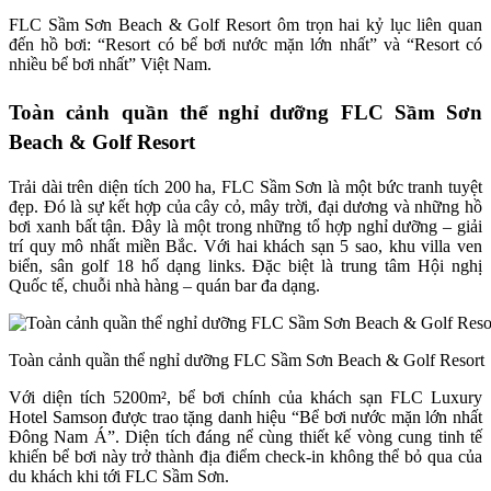
FLC Sầm Sơn Beach & Golf Resort ôm trọn hai kỷ lục liên quan
đến hồ bơi: “Resort có bể bơi nước mặn lớn nhất” và “Resort có
nhiều bể bơi nhất” Việt Nam.
Toàn cảnh quần thể nghỉ dưỡng FLC Sầm Sơn
Beach & Golf Resort
Trải dài trên diện tích 200 ha, FLC Sầm Sơn là một bức tranh tuyệt
đẹp. Đó là sự kết hợp của cây cỏ, mây trời, đại dương và những hồ
bơi xanh bất tận. Đây là một trong những tổ hợp nghỉ dưỡng – giải
trí quy mô nhất miền Bắc. Với hai khách sạn 5 sao, khu villa ven
biển, sân golf 18 hố dạng links. Đặc biệt là trung tâm Hội nghị
Quốc tế, chuỗi nhà hàng – quán bar đa dạng.
Toàn cảnh quần thể nghỉ dưỡng FLC Sầm Sơn Beach & Golf Resort
Với diện tích 5200m², bể bơi chính của khách sạn FLC Luxury
Hotel Samson được trao tặng danh hiệu “Bể bơi nước mặn lớn nhất
Đông Nam Á”. Diện tích đáng nể cùng thiết kế vòng cung tinh tế
khiến bể bơi này trở thành địa điểm check-in không thể bỏ qua của
du khách khi tới FLC Sầm Sơn.