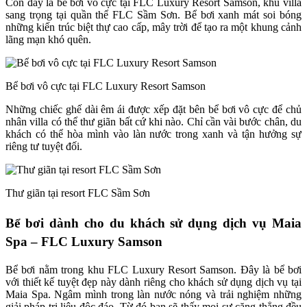
Còn đây là bể bơi vô cực tại FLC Luxury Resort Samson, khu villa
sang trọng tại quần thể FLC Sầm Sơn. Bể bơi xanh mát soi bóng
những kiến trúc biệt thự cao cấp, mây trời để tạo ra một khung cảnh
lãng mạn khó quên.
Bể bơi vô cực tại FLC Luxury Resort Samson
Những chiếc ghế dài êm ái được xếp đặt bên bể bơi vô cực để chủ
nhân villa có thể thư giãn bất cứ khi nào. Chỉ cần vài bước chân, du
khách có thể hòa mình vào làn nước trong xanh và tận hưởng sự
riêng tư tuyệt đối.
Thư giãn tại resort FLC Sầm Sơn
Bể bơi dành cho du khách sử dụng dịch vụ Maia
Spa – FLC Luxury Samson
Bể bơi nằm trong khu FLC Luxury Resort Samson. Đây là bể bơi
với thiết kế tuyệt đẹp này dành riêng cho khách sử dụng dịch vụ tại
Maia Spa. Ngâm mình trong làn nước nóng và trải nghiệm những
giải pháp trị liệu độc đáo. Từ đó bạn sẽ thấy mọi sự căng thẳng đều